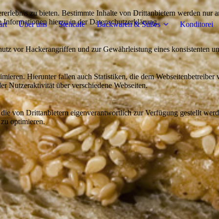
lebnis zu bieten. Bestimmte Inhalte von Drittanbietern werden nur ang
e Informationen hierzu in der Datenschutzerklärung.
art
Über uns
Stehcafe
Backwaren & Süßes
Konditorei
utz vor Hackerangriffen und zur Gewährleistung eines konsistenten un
ieren. Hierunter fallen auch Statistiken, die dem Webseitenbetreiber v
r Nutzeraktivität über verschiedene Webseiten.
 die von Drittanbietern eigenverantwortlich zur Verfügung gestellt wer
 zu optimieren.