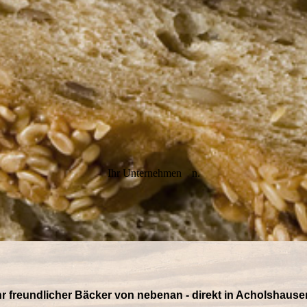
Ihr Unternehmen
n.
hr freundlicher Bäcker von nebenan - direkt in Acholshause