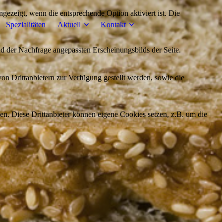
ezeigt, wenn die entsprechende Option aktiviert ist. Die
Spezialitäten
Aktuell
Kontakt
d der Nachfrage angepassten Erscheinungsbilds der Seite.
on Drittanbietern zur Verfügung gestellt werden, sowie die
den. Diese Drittanbieter können eigene Cookies setzen, z.B. um die