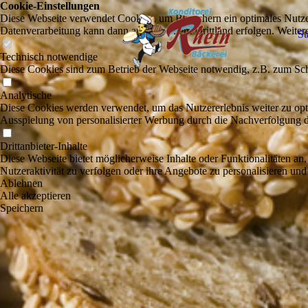
Cookie-Einstellungen
Diese Webseite verwendet Cookies, um Besuchern ein optimales Nutzerer
Datenverarbeitung kann dann auch in einem Drittland erfolgen. Weiter
St
Technisch notwendige
Diese Cookies sind zum Betrieb der Webseite notwendig, z.B. zum Sch
Analytische
Diese Cookies werden verwendet, um das Nutzererlebnis weiter zu optim
Ausspielung von personalisierter Werbung durch die Nachverfolgung de
Drittanbieter-Inhalte
Diese Webseite bietet möglicherweise Inhalte oder Funktionalitäten an,
Nutzeraktivität zu verfolgen oder ihre Angebote zu personalisieren und
Ablehnen
Alle akzeptieren
Speichern